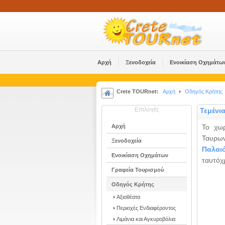
Αρχή
Ξενοδοχεία
Ενοικίαση Οχημάτω
Crete TOURnet:
Αρχή
Οδηγός Κρήτης
Επιλογές
Τεμένι
Αρχή
Το χωρ
Ταυρων
Ξενοδοχεία
Παλαι
Ενοικίαση Οχημάτων
ταυτόχ
Γραφεία Τουρισμού
Οδηγός Κρήτης
Αξιοθέατα
Περιοχές Ενδιαφέροντος
Λιμάνια και Αγκυροβόλια