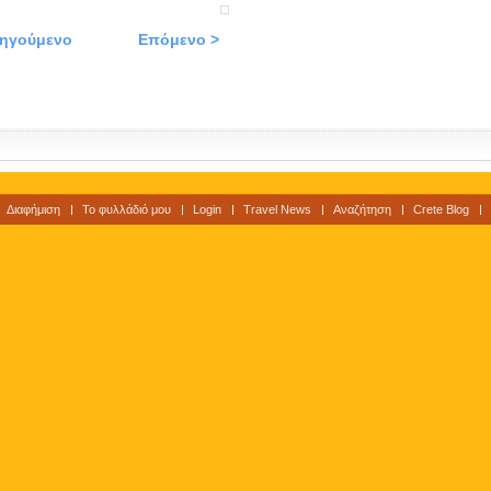
οηγούμενο
Επόμενο >
Διαφήμιση
Το φυλλάδιό μου
Login
Travel News
Αναζήτηση
Crete Blog