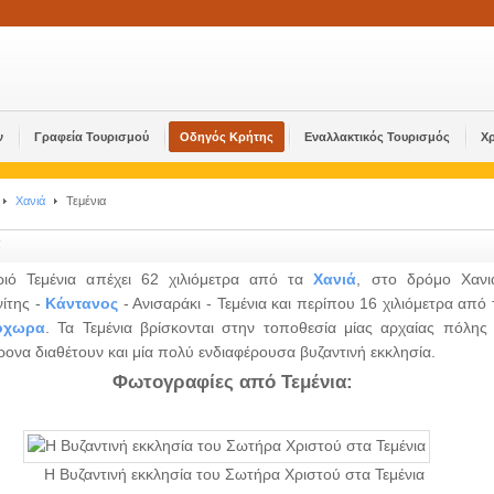
ν
Γραφεία Τουρισμού
Οδηγός Κρήτης
Εναλλακτικός Τουρισμός
Χ
Χανιά
Τεμένια
α
ιό Τεμένια απέχει 62 χιλιόμετρα από τα
Χανιά
, στο δρόμο Χανι
ίτης -
Κάντανος
- Ανισαράκι - Τεμένια και περίπου 16 χιλιόμετρα από 
όχωρα
. Τα Τεμένια βρίσκονται στην τοποθεσία μίας αρχαίας πόλης 
ρονα διαθέτουν και μία πολύ ενδιαφέρουσα βυζαντινή εκκλησία.
Φωτογραφίες από Τεμένια:
Η Βυζαντινή εκκλησία του Σωτήρα Χριστού στα Τεμένια