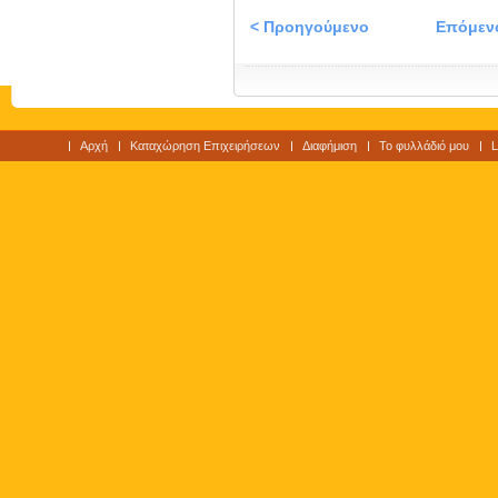
< Προηγούμενο
Επόμεν
Αρχή
Καταχώρηση Επιχειρήσεων
Διαφήμιση
Το φυλλάδιό μου
L