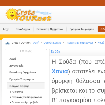
Αρχή
Ξενοδοχεία
Ενοικίαση Οχημάτων
Γραφεία Τουρισμού
Οδ
Crete TOURnet:
Αρχή
Οδηγός Κρήτης
Περιοχές Ενδιαφέροντος
Χανιά
Επιλογές
Σούδα
Αρχή
Η Σούδα (που απέχ
Ξενοδοχεία
Χανιά
) αποτελεί έν
Ενοικίαση Οχημάτων
όμορφη θάλασσα κ
Γραφεία Τουρισμού
Οδηγός Κρήτης
βρίσκεται και το σ
Αξιοθέατα
Περιοχές Ενδιαφέροντος
Β' παγκοσμίου πολέ
Λιμάνια και Αγκυροβόλια