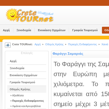
Αρχή
Ξενοδοχεία
Ενοικίαση Οχημάτων
Γραφεία Τουρισμού
Οδ
Crete TOURnet:
Αρχή
Οδηγός Κρήτης
Περιοχές Ενδιαφέροντος
Χανιά
Επιλογές
Φαράγγι Σαμαριάς
Αρχή
Το Φαράγγι της Σαμ
Ξενοδοχεία
στην Ευρώπη με
Ενοικίαση Οχημάτων
χιλιόμετρα. Το 
Γραφεία Τουρισμού
Οδηγός Κρήτης
κυμαίνεται από 1
Αξιοθέατα
Περιοχές Ενδιαφέροντος
σημείο μέχρι 3 μέ
Λιμάνια και Αγκυροβόλια