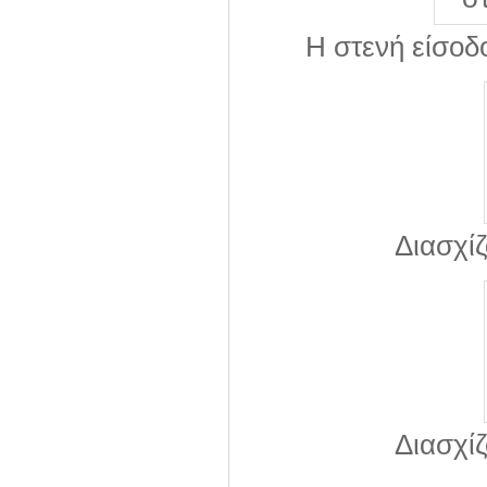
Η στενή είσοδ
Διασχί
Διασχί