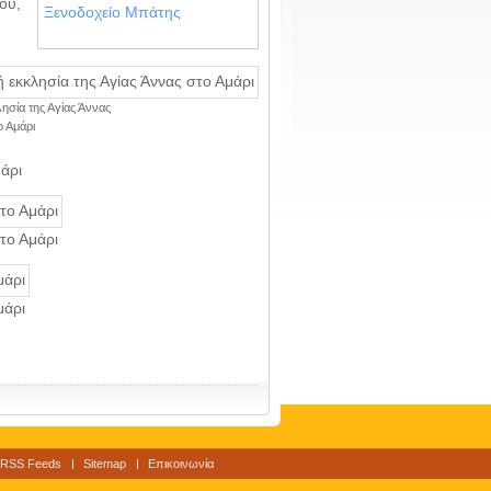
ου,
Ξενοδοχείο Μπάτης
ησία της Αγίας Άννας
ο Αμάρι
άρι
το Αμάρι
μάρι
RSS Feeds
Sitemap
Επικοινωνία