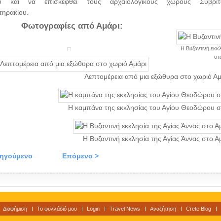
ύ και να επισκεφθεί τους αρχαιολογικούς χώρους Συβρίτ
ηρακίου.
Φωτογραφίες από Αμάρι:
Η Βυζαντινή εκκλ
στ
Λεπτομέρεια από μια εξώθυρα στο χωριό Αμ
Η καμπάνα της εκκλησίας του Αγίου Θεοδώρου σ
Η Βυζαντινή εκκλησία της Αγίας Άννας στο Α
οηγούμενο
Επόμενο >
Διαφήμιση
Το φυλλάδιό μου
Login
Travel News
Αναζήτηση
Crete Blog