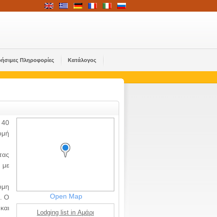
ρήσιμες Πληροφορίες
Κατάλογος
 40
ομή
τας
 με
όμη
Open Map
. Ο
και
Lodging list in Αμάρι