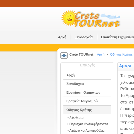
Αρχή
Ξενοδοχεία
Ενοικίαση Οχημάτω
Crete TOURnet:
Αρχή
Οδηγός Κρήτης
Επιλογές
Αμάρι
Αρχή
Το χωρ
χιλιόμ
Ξενοδοχεία
Ρέθυμν
Ενοικίαση Οχημάτων
Το Αμά
Γραφεία Τουρισμού
στα στ
διακοσ
Οδηγός Κρήτης
Η περι
Αξιοθέατα
περιοχ
Περιοχές Ενδιαφέροντος
επισκέ
Λιμάνια και Αγκυροβόλια