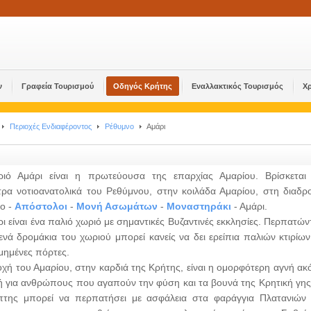
ν
Γραφεία Τουρισμού
Οδηγός Κρήτης
Εναλλακτικός Τουρισμός
Χ
Περιοχές Ενδιαφέροντος
Ρέθυμνο
Αμάρι
ιό Αμάρι είναι η πρωτεύουσα της επαρχίας Αμαρίου. Βρίσκεται
ετρα νοτιοανατολικά του Ρεθύμνου, στην κοιλάδα Αμαρίου, στη διαδρ
ο -
Απόστολοι
-
Μονή Ασωμάτων
-
Μοναστηράκι
- Αμάρι.
ρι είναι ένα παλιό χωριό με σημαντικές Βυζαντινές εκκλησίες. Περπατών
ενά δρομάκια του χωριού μπορεί κανείς να δει ερείπια παλιών κτιρίων
μημένες πόρτες.
οχή του Αμαρίου, στην καρδιά της Κρήτης, είναι η ομορφότερη αγνή ακ
ή για ανθρώπους που αγαπούν την φύση και τα βουνά της Κρητική γης
πτης μπορεί να περπατήσει με ασφάλεια στα φαράγγια Πλατανιών 