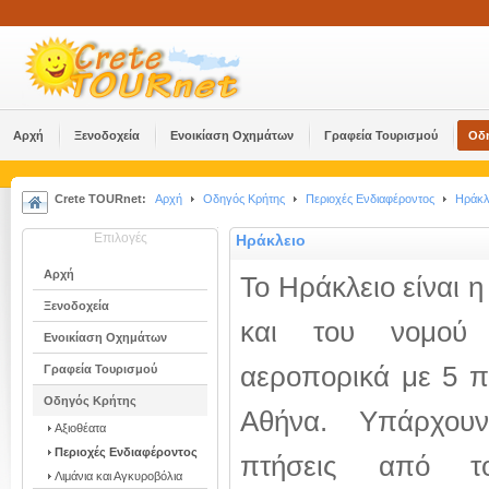
Αρχή
Ξενοδοχεία
Ενοικίαση Οχημάτων
Γραφεία Τουρισμού
Οδ
Crete TOURnet:
Αρχή
Οδηγός Κρήτης
Περιοχές Ενδιαφέροντος
Ηράκλ
Επιλογές
Ηράκλειο
Αρχή
Το Ηράκλειο είναι 
Ξενοδοχεία
και του νομού Η
Ενοικίαση Οχημάτων
αεροπορικά με 5 π
Γραφεία Τουρισμού
Οδηγός Κρήτης
Αθήνα. Υπάρχουν
Αξιοθέατα
Περιοχές Ενδιαφέροντος
πτήσεις από τ
Λιμάνια και Αγκυροβόλια