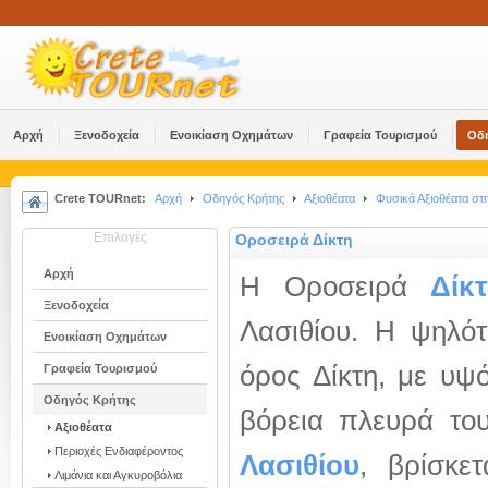
Αρχή
Ξενοδοχεία
Ενοικίαση Οχημάτων
Γραφεία Τουρισμού
Οδ
Crete TOURnet:
Αρχή
Οδηγός Κρήτης
Αξιοθέατα
Φυσικά Αξιοθέατα στ
Επιλογές
Οροσειρά Δίκτη
Αρχή
Η Οροσειρά
Δίκ
Ξενοδοχεία
Λασιθίου. Η ψηλότ
Ενοικίαση Οχημάτων
όρος Δίκτη, με υψ
Γραφεία Τουρισμού
Οδηγός Κρήτης
βόρεια πλευρά το
Αξιοθέατα
Περιοχές Ενδιαφέροντος
Λασιθίου
, βρίσκετ
Λιμάνια και Αγκυροβόλια