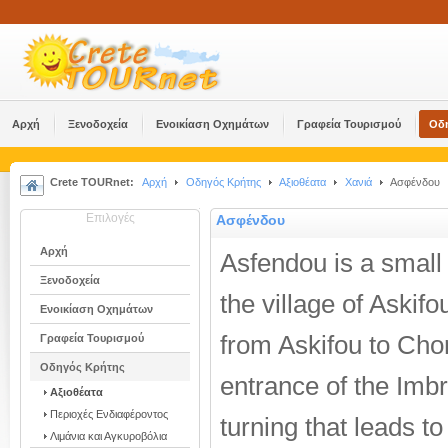
Αρχή
Ξενοδοχεία
Ενοικίαση Οχημάτων
Γραφεία Τουρισμού
Οδ
Crete TOURnet:
Αρχή
Οδηγός Κρήτης
Αξιοθέατα
Χανιά
Ασφένδου
Επιλογές
Ασφένδου
Αρχή
Asfendou is a small 
Ξενοδοχεία
the village of Askifo
Ενοικίαση Οχημάτων
from Askifou to Chor
Γραφεία Τουρισμού
Οδηγός Κρήτης
entrance of the Imbr
Αξιοθέατα
Περιοχές Ενδιαφέροντος
turning that leads to
Λιμάνια και Αγκυροβόλια