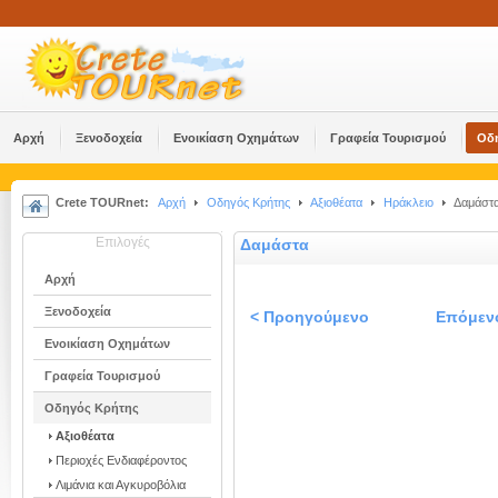
Αρχή
Ξενοδοχεία
Ενοικίαση Οχημάτων
Γραφεία Τουρισμού
Οδ
Crete TOURnet:
Αρχή
Οδηγός Κρήτης
Αξιοθέατα
Ηράκλειο
Δαμάστ
Επιλογές
Δαμάστα
Αρχή
Ξενοδοχεία
< Προηγούμενο
Επόμεν
Ενοικίαση Οχημάτων
Γραφεία Τουρισμού
Οδηγός Κρήτης
Αξιοθέατα
Περιοχές Ενδιαφέροντος
Λιμάνια και Αγκυροβόλια