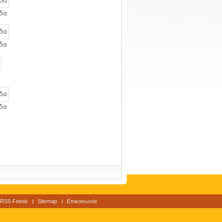
δα
δα
δα
RSS Feeds
Sitemap
Επικοινωνία