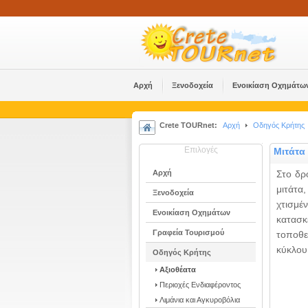
Αρχή
Ξενοδοχεία
Ενοικίαση Οχημάτω
Crete TOURnet:
Αρχή
Οδηγός Κρήτης
Επιλογές
Μιτάτα
Αρχή
Στο δρ
μιτάτα,
Ξενοδοχεία
χτισμ
Ενοικίαση Οχημάτων
κατασκ
Γραφεία Τουρισμού
τοποθε
κύκλου 
Οδηγός Κρήτης
Αξιοθέατα
Περιοχές Ενδιαφέροντος
Λιμάνια και Αγκυροβόλια