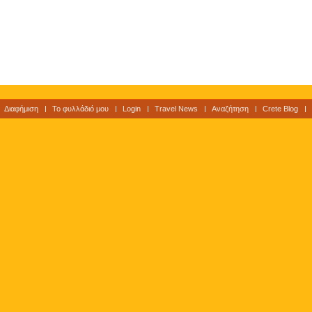
Διαφήμιση
Το φυλλάδιό μου
Login
Travel News
Αναζήτηση
Crete Blog