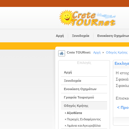
Αρχή
Ξενοδοχεία
Ενοικίαση Οχημάτω
Crete TOURnet:
Αρχή
Οδηγός Κρήτης
Επιλογές
Εκκλησ
Αρχή
Η ιστο
Σφακιά
Ξενοδοχεία
Σφακίω
Ενοικίαση Οχημάτων
Γραφεία Τουρισμού
Επισκε
Οδηγός Κρήτης
< Πρ
Αξιοθέατα
Περιοχές Ενδιαφέροντος
Λιμάνια και Αγκυροβόλια