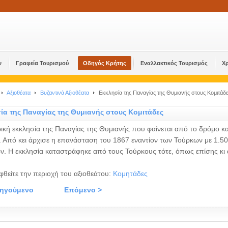
ν
Γραφεία Τουρισμού
Οδηγός Κρήτης
Εναλλακτικός Τουρισμός
Χ
Αξιοθέατα
Βυζαντινά Αξιοθέατα
Εκκλησία της Παναγίας της Θυμιανής στους Κομιτάδ
ία της Παναγίας της Θυμιανής στους Κομιτάδες
ρική εκκλησία της Παναγίας της Θυμιανής που φαίνεται από το δρόμο κ
. Από κει άρχισε η επανάσταση του 1867 εναντίον των Τούρκων με 1.5
ν. Η εκκλησία καταστράφηκε από τους Τούρκους τότε, όπως επίσης κι 
φθείτε την περιοχή του αξιοθεάτου:
Κομητάδες
οηγούμενο
Επόμενο >