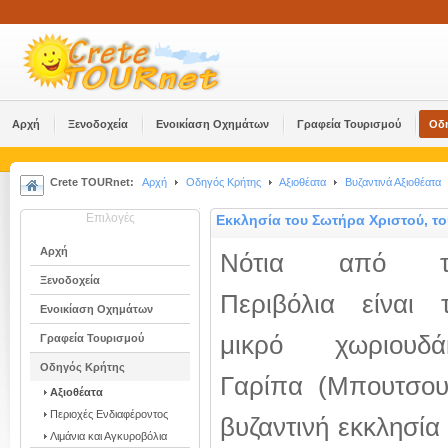
Αρχή
Ξενοδοχεία
Ενοικίαση Οχημάτων
Γραφεία Τουρισμού
Οδ
Crete TOURnet:
Αρχή
Οδηγός Κρήτης
Αξιοθέατα
Βυζαντινά Αξιοθέατα
Επιλογές
Εκκλησία του Σωτήρα Χριστού, το
Αρχή
Νότια από τ
Ξενοδοχεία
Περιβόλια είναι 
Ενοικίαση Οχημάτων
μικρό χωριουδά
Γραφεία Τουρισμού
Οδηγός Κρήτης
Γαρίπα (Μπουτσουν
Αξιοθέατα
Περιοχές Ενδιαφέροντος
βυζαντινή εκκλησία
Λιμάνια και Αγκυροβόλια