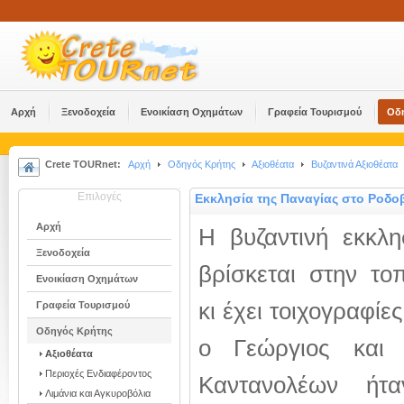
Αρχή
Ξενοδοχεία
Ενοικίαση Οχημάτων
Γραφεία Τουρισμού
Οδ
Crete TOURnet:
Αρχή
Οδηγός Κρήτης
Αξιοθέατα
Βυζαντινά Αξιοθέατα
Επιλογές
Εκκλησία της Παναγίας στο Ροδο
Αρχή
Η βυζαντινή εκκλη
Ξενοδοχεία
βρίσκεται στην το
Ενοικίαση Οχημάτων
κι έχει τοιχογραφίε
Γραφεία Τουρισμού
Οδηγός Κρήτης
ο Γεώργιος και
Αξιοθέατα
Περιοχές Ενδιαφέροντος
Καντανολέων ήτ
Λιμάνια και Αγκυροβόλια