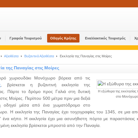
ν
Γραφεία Τουρισμού
Οδηγός Κρήτης
Εναλλακτικός Τουρισμός
Χ
Αξιοθέατα
Βυζαντινά Αξιοθέατα
Εκκλησία της Παναγίας στις Μοίρες
ία της Παναγίας στις Μοίρες
ικρό χωριουδάκι Μονόχωρο βόρεια από τις
ς
, βρίσκεται η βυζαντινή εκκλησία της
ας. Πάρτε το δρόμο προς Γαλιά στη δυτική
Η εξώθυρα της εκκλησίας 
στο Μονόχωρ
στις Μοίρες. Περίπου 500 μέτρα πριν μια δεξιά
ή οδηγεί μέσα από ένα χωματόδρομο στο
ρο. Η εκκλησία της Παναγίας έχει τοιχογραφίες του 1345, σε μια από 
' ένα κήπο. Η εκκλησία έχει μια ασυνήθιστη πόρτα με παραστάσεις κ
σμένη εκκλησία βρίσκεται μπροστά από την Παναγία.