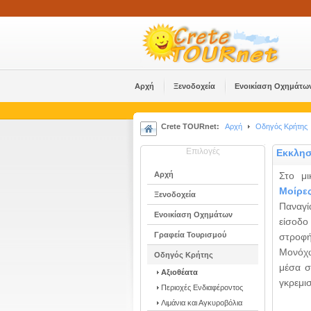
Αρχή
Ξενοδοχεία
Ενοικίαση Οχημάτω
Crete TOURnet:
Αρχή
Οδηγός Κρήτης
Επιλογές
Εκκλησ
Αρχή
Στο μ
Μοίρε
Ξενοδοχεία
Παναγί
Ενοικίαση Οχημάτων
είσοδο 
Γραφεία Τουρισμού
στροφ
Μονόχω
Οδηγός Κρήτης
μέσα σ
Αξιοθέατα
γκρεμι
Περιοχές Ενδιαφέροντος
Λιμάνια και Αγκυροβόλια