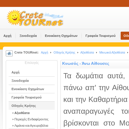
Αρχή
Ξενοδοχεία
Ενοικίαση Οχημάτων
Γραφεία Τουρισμού
Οδ
Crete TOURnet:
Αρχή
Οδηγός Κρήτης
Αξιοθέατα
Μινωικά Αξιοθέατα
Επιλογές
Κνωσός - Άνω Αίθουσες
Αρχή
Τα δωμάτια αυτά, 
Ξενοδοχεία
πάνω απ' την Αίθο
Ενοικίαση Οχημάτων
και την Καθαρτήρια
Γραφεία Τουρισμού
Οδηγός Κρήτης
αναπαραγωγές τοι
Αξιοθέατα
Περιοχές Ενδιαφέροντος
βρίσκονται στο Μ
Λιμάνια και Αγκυροβόλια