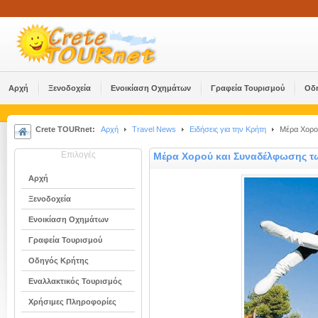
Αρχή
Ξενοδοχεία
Ενοικίαση Οχημάτων
Γραφεία Τουρισμού
Οδ
Crete TOURnet:
Αρχή
Travel News
Ειδήσεις για την Κρήτη
Μέρα Χορού
Επιλογές
Μέρα Χορού και Συναδέλφωσης τ
Αρχή
Ξενοδοχεία
Ενοικίαση Οχημάτων
Γραφεία Τουρισμού
Οδηγός Κρήτης
Εναλλακτικός Τουρισμός
Χρήσιμες Πληροφορίες