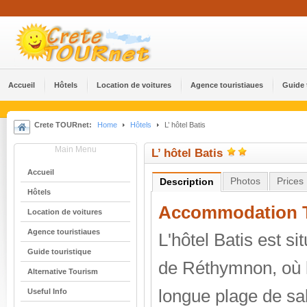
Accueil
Hôtels
Location de voitures
Agence touristiaues
Guide 
Crete TOURnet:
Home
Hôtels
L’ hôtel Batis
Main Menu
L’ hôtel Batis
Accueil
Photos
Prices
Description
Hôtels
Accommodation T
Location de voitures
Agence touristiaues
L'hôtel Batis est sit
Guide touristique
de Réthymnon, où 
Alternative Tourism
longue plage de sab
Useful Info