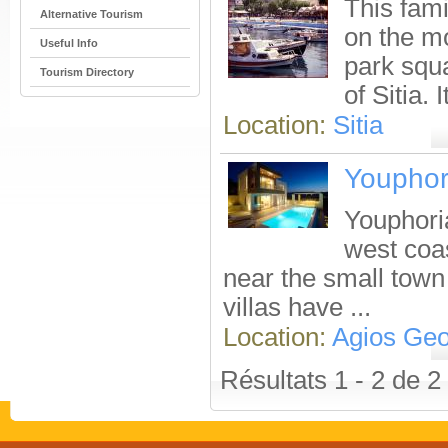
This fami
Alternative Tourism
on the mo
Useful Info
park squa
Tourism Directory
of Sitia. I
Location:
Sitia
Youphori
Youphoria
west coas
near the small town
villas have ...
Location:
Agios Geo
Résultats 1 - 2 de 2 