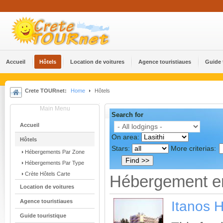
Accueil
Hôtels
Location de voitures
Agence touristiaues
Guide 
Crete TOURnet:
Home
Hôtels
Main Menu
Search for
Accueil
On area:
Hôtels
Stars:
More criterias:
Ηébergements Par Zone
Ηébergements Par Type
Crète Hôtels Carte
Hébergement en
Location de voitures
Agence touristiaues
Itanos H
Guide touristique