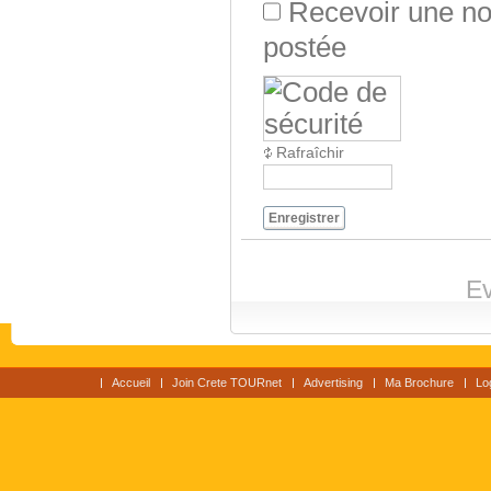
Recevoir une not
postée
Rafraîchir
Enregistrer
Ev
Accueil
Join Crete TOURnet
Advertising
Ma Brochure
Lo