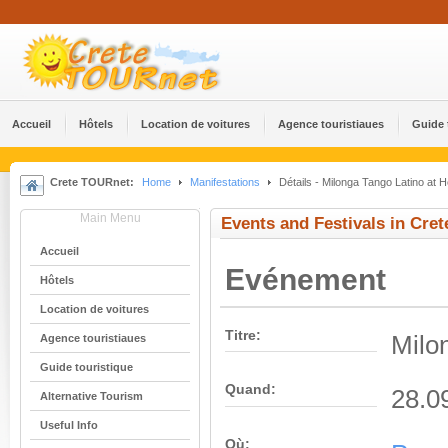
Accueil
Hôtels
Location de voitures
Agence touristiaues
Guide 
Crete TOURnet:
Home
Manifestations
Détails - Milonga Tango Latino at H
Main Menu
Events and Festivals in Cret
Accueil
Evénement
Hôtels
Location de voitures
Titre:
Milo
Agence touristiaues
Guide touristique
Quand:
28.0
Alternative Tourism
Useful Info
Où: