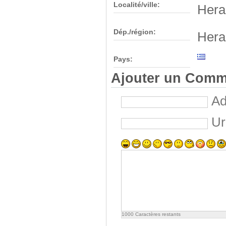
Localité/ville:
Hera
Dép./région:
Hera
Pays:
Ajouter un Comm
Ad
Ur
1000
Caractères restants