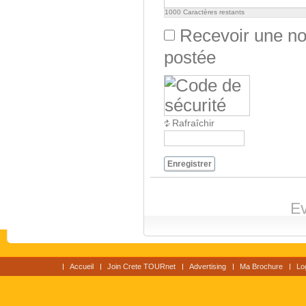
1000
Caractères restants
Recevoir une not
postée
Rafraîchir
Enregistrer
Ev
Accueil
Join Crete TOURnet
Advertising
Ma Brochure
Lo