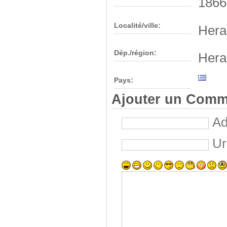
1866 
Localité/ville:
Hera
Dép./région:
Hera
Pays:
Ajouter un Comm
Ad
Ur