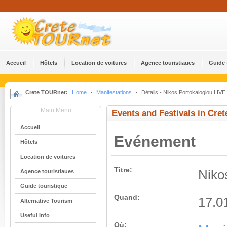
Accueil
Hôtels
Location de voitures
Agence touristiaues
Guide 
Crete TOURnet:
Home
Manifestations
Détails - Nikos Portokaloglou LIVE 
Main Menu
Events and Festivals in Cret
Accueil
Evénement
Hôtels
Location de voitures
Titre:
Niko
Agence touristiaues
Guide touristique
Quand:
17.0
Alternative Tourism
Useful Info
Où: