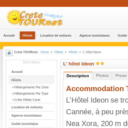
Accueil
Hôtels
Location de voitures
Agence touristiaues
Guide 
Crete TOURnet:
Home
Hôtels
Hôtels
L' hôtel Ideon
Main Menu
L' hôtel Ideon
Accueil
Photos
Prices
Description
Hôtels
Accommodation T
Ηébergements Par Zone
Ηébergements Par Type
L’Hôtel Ideon se tr
Crète Hôtels Carte
Location de voitures
Cannée, à peu près
Agence touristiaues
Nea Xora, 200 m du
Guide touristique