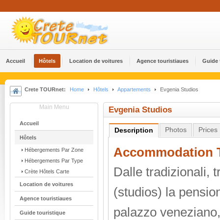
Accueil
Hôtels
Location de voitures
Agence touristiaues
Guide 
Crete TOURnet:
Home
Hôtels
Appartements
Evgenia Studios
Main Menu
Evgenia Studios
Accueil
Photos
Prices
Description
Hôtels
Accommodation T
Ηébergements Par Zone
Ηébergements Par Type
Dalle tradizionali, 
Crète Hôtels Carte
Location de voitures
(studios) la pensio
Agence touristiaues
palazzo veneziano,
Guide touristique