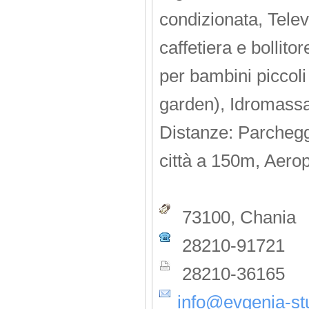
condizionata, Telev
caffetiera e bollito
per bambini piccoli
garden), Idromassag
Distanze: Parchegg
città a 150m, Aero
73100, Chania
28210-91721
28210-36165
info@evgenia-st