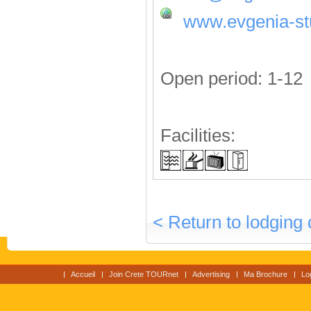
www.evgenia-st
Open period: 1-12
Facilities:
< Return to lodging 
Accueil
Join Crete TOURnet
Advertising
Ma Brochure
Lo