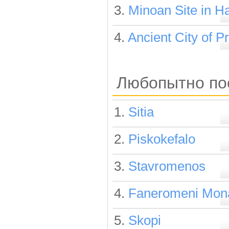
3.
Minoan Site in H
4.
Ancient City of P
Любопытно пос
1.
Sitia
2.
Piskokefalo
3.
Stavromenos
4.
Faneromeni Mon
5.
Skopi