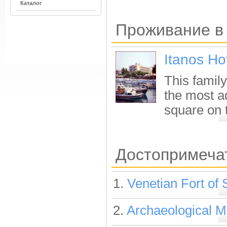
Каталог
Проживание в 
Itanos Ho
This family
the most a
square on t
Достопримечат
1.
Venetian Fort of S
2.
Archaeological M