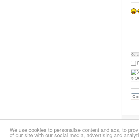
Оста
О
Отп
We use cookies to personalise content and ads, to provi
of our site with our social media, advertising and analyt
Главная
Зарегистрироваться на Crete TOURn