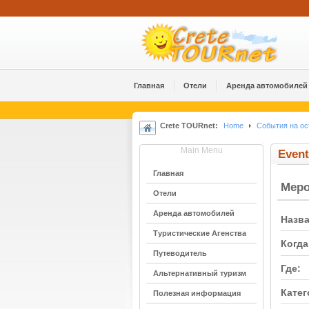
Главная
Отели
Аренда автомобилей
Crete TOURnet:
Home
События на ос
Main Menu
Event
Главная
Мер
Отели
Аренда автомобилей
Назва
Туристические Агенства
Когда
Путеводитель
Где:
Альтернативный туризм
Катег
Полезная информация