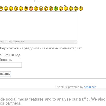
лось:
1000
символов
Подписаться на уведомления о новых комментариях
бновить
равить
EventList powered by
schlu.net
de social media features and to analyse our traffic. We also
ics partners.
et
Реклама
Моя брошюра
Вход
Travel News
Поиск
Crete Blog
RS