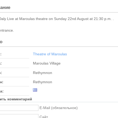
ание
aly Live at Maroulas theatre on Sunday 22nd August at 21:30 p.m. .
ntrance.
о
:
Theatre of Maroulas
:
Maroulas Village
:
Rethymnon
н:
Rethymnon
а:
ить комментарий
E-Mail (обязательное)
Сайт