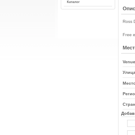
Каталог
Опис
Ross D
Free e
Мест
Venue
Улица
Место
Регио
Стран
Добав