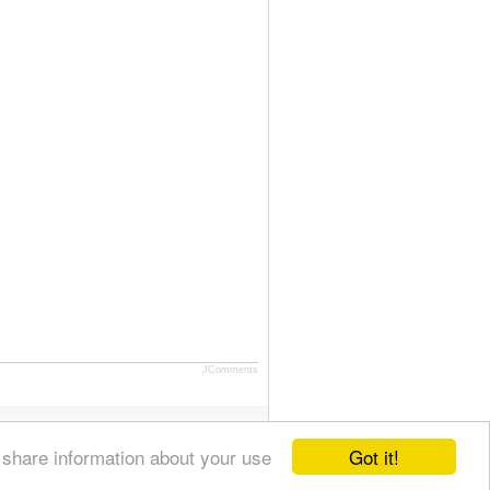
JComments
Got it!
 share information about your use
S Feeds
Карта сайта
Как с нами связаться