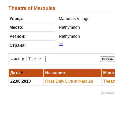
Theatre of Maroulas
Улица:
Maroulas Village
Место:
Rethymnon
Регион:
Rethymnon
Страна:
Фильтр
Искать
Дата
Название
Мест
22.08.2010
Ross Daly Live at Maroula
Theatr
EventLis