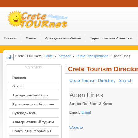
Главная
Отели
Аренда автомобилей
Туристические Агенства
Crete TOURnet:
Home
Каталог
Public Transportation
Anen Lines
Main Menu
Crete Tourism Directo
Главная
Crete Tourism Directory
Search
Отели
Anen Lines
Аренда автомобилей
Street:
Περίδου 13
Χανιά
Туристические Агенства
Email:
Email
Путеводитель
Альтернативный туризм
Website
Полезная информация