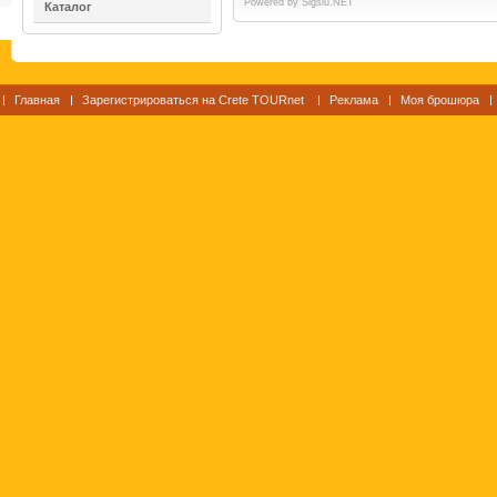
Powered by
Sigsiu.NET
Каталог
Главная
Зарегистрироваться на Crete TOURnet
Реклама
Моя брошюра