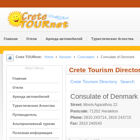
Главная
Отели
Аренда автомобилей
Туристические Агенства
Crete TOURnet:
Home
Каталог
Consulates
Consulate of Denmark
Main Menu
Crete Tourism Directo
Главная
Crete Tourism Directory
Search
Отели
Consulate of Denmark
Аренда автомобилей
Street:
Monis Agarathou 22
Туристические Агенства
Postcode:
71202
Heraklion
Путеводитель
Phone:
2810 243714, 2810 243715
Fax:
2810 240540
Альтернативный туризм
Полезная информация