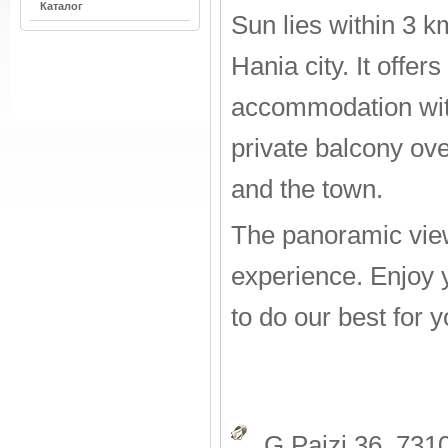
Каталог
Sun lies within 3 k
Hania city. It offer
accommodation wit
private balcony ov
and the town.
The panoramic view
experience. Enjoy 
to do our best for y
G.Paizi 36, 731