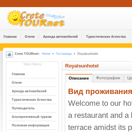
Главная
Отели
Аренда автомобилей
Туристические Агенства
Crete TOURnet:
Home
Гостиницы
Royalsunhotel
Main Menu
Royalsunhotel
Главная
Фотографии
Ц
Описание
Отели
Вид проживания
Аренда автомобилей
Туристические Агенства
Welcome to our hot
Путеводитель
a restaurant and a 
Альтернативный туризм
terrace amidst its 
Полезная информация