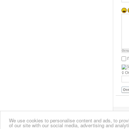
Оста
О
Отп
We use cookies to personalise content and ads, to provi
of our site with our social media, advertising and analyt
Главная
Зарегистрироваться на Crete TOURn