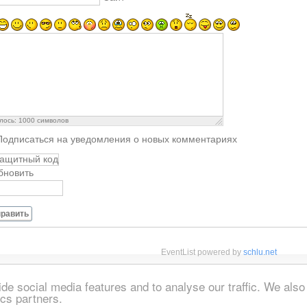
лось:
1000
символов
Подписаться на уведомления о новых комментариях
бновить
равить
EventList powered by
schlu.net
de social media features and to analyse our traffic. We also
ics partners.
et
Реклама
Моя брошюра
Вход
Travel News
Поиск
Crete Blog
RS