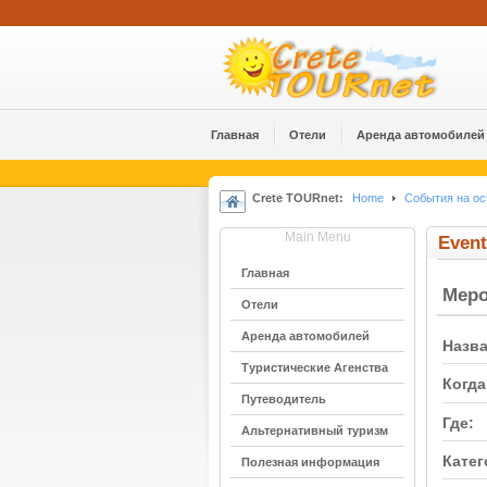
Главная
Отели
Аренда автомобилей
Crete TOURnet:
Home
События на ос
Main Menu
Event
Главная
Мер
Отели
Аренда автомобилей
Назва
Туристические Агенства
Когда
Путеводитель
Где:
Альтернативный туризм
Катег
Полезная информация