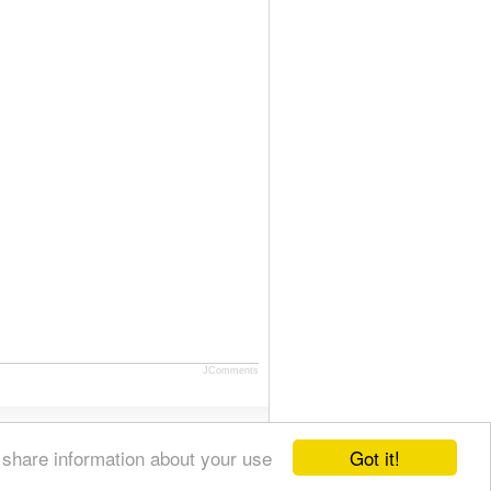
JComments
Got it!
 share information about your use
S Feeds
Карта сайта
Как с нами связаться