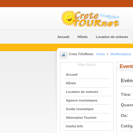
Accueil
Hôtels
Location de voitures
Crete TOURnet:
Home
Manifestations
Main Menu
Event
Accueil
Evé
Hôtels
Location de voitures
Titre:
Agence touristiaues
Quan
Guide touristique
Où:
Alternative Tourism
Catég
Useful Info