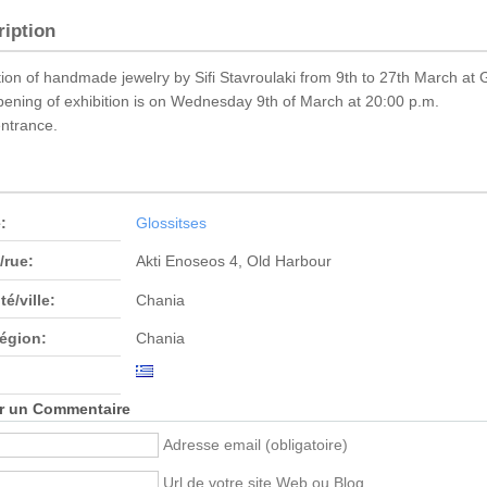
ription
tion of handmade jewelry by Sifi Stavroulaki from 9th to 27th March at G
ening of exhibition is on Wednesday 9th of March at 20:00 p.m.
ntrance.
:
Glossitses
/rue:
Akti Enoseos 4, Old Harbour
té/ville:
Chania
région:
Chania
r un Commentaire
Adresse email (obligatoire)
Url de votre site Web ou Blog