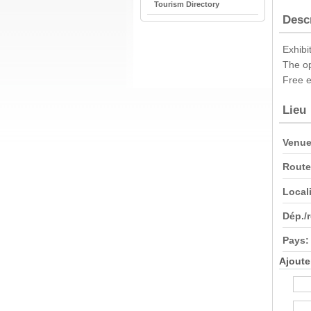
Tourism Directory
Desc
Exhibi
The op
Free e
Lieu
Venue
Route
Locali
Dép./
Pays:
Ajoute