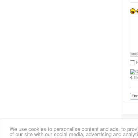
1000
Ra
Enr
We use cookies to personalise content and ads, to provi
of our site with our social media, advertising and analyt
Accueil
Join Crete TOURnet