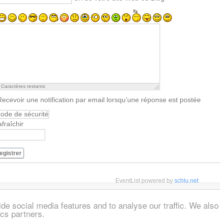
Caractères restants
Recevoir une notification par email lorsqu’une réponse est postée
fraîchir
egistrer
EventList powered by
schlu.net
de social media features and to analyse our traffic. We also
ics partners.
Advertising
Ma Brochure
Login
Travel News
Search
Crete Blog
RSS 