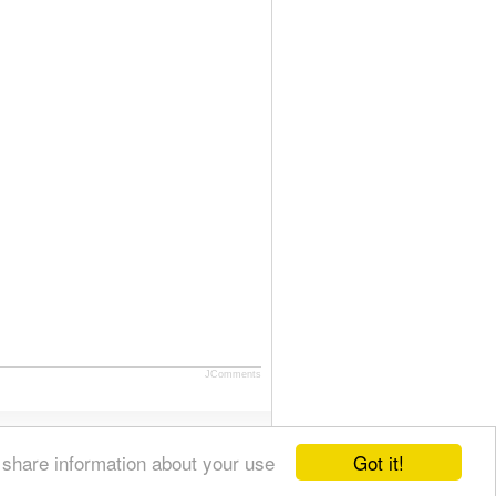
JComments
Got it!
 share information about your use
Feeds
Sitemap
Contact Us