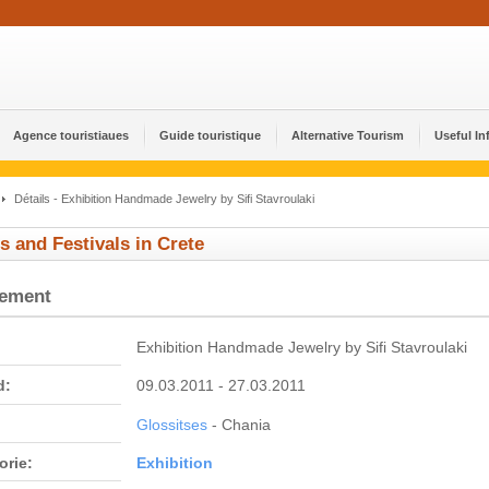
Agence touristiaues
Guide touristique
Alternative Tourism
Useful In
Détails - Exhibition Handmade Jewelry by Sifi Stavroulaki
s and Festivals in Crete
nement
Exhibition Handmade Jewelry by Sifi Stavroulaki
d:
09.03.2011 - 27.03.2011
Glossitses
- Chania
orie:
Εxhibition