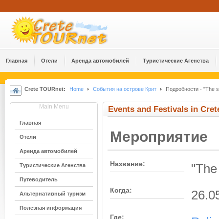
Главная
Отели
Аренда автомобилей
Туристические Агенства
Crete TOURnet:
Home
События на острове Крит
Подробности - "The sto
Main Menu
Events and Festivals in Cret
Главная
Мероприятие
Отели
Аренда автомобилей
Название:
"The 
Туристические Агенства
Путеводитель
Когда:
26.0
Альтернативный туризм
Полезная информация
Где: