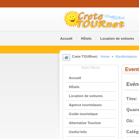
Accueil
Hôtels
Location de voitures
Crete TOURnet:
Home
Manifestations
Main Menu
Event
Accueil
Evé
Hôtels
Location de voitures
Titre:
Agence touristiaues
Quan
Guide touristique
Où:
Alternative Tourism
Catég
Useful Info