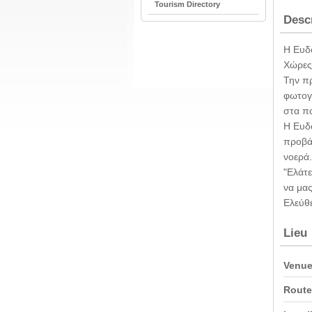
Tourism Directory
Desc
Η Ευδ
Χώρες"
Την πρ
φωτογ
στα πα
Η Ευδο
προβά
νοερά.
"Ελάτ
να μας
Ελεύθ
Lieu
Venue
Route