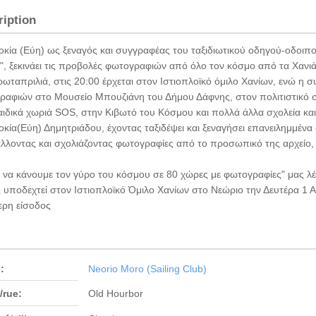
ription
οκία (Εύη) ως ξεναγός και συγγραφέας του ταξιδιωτικού οδηγού-οδοιπ
, ξεκινάει τις προβολές φωτογραφιών από όλο τον κόσμο από τα Χανιά
ωταπριλιά, στις 20:00 έρχεται στον Ιστιοπλοϊκό όμιλο Χανίων, ενώ η 
ραφιών στο Μουσείο Μπουζιάνη του Δήμου Δάφνης, στον πολιτιστικό 
ιδικά χωριά SOS, στην Κιβωτό του Κόσμου και πολλά άλλα σχολεία και
κία(Εύη) Δημητριάδου, έχοντας ταξιδέψει και ξεναγήσει επανειλημμένα 
λλοντας και σχολιάζοντας φωτογραφίες από το προσωπικό της αρχείο, 
ε να κάνουμε τον γύρο του κόσμου σε 80 χώρες με φωτογραφίες" μας 
 υποδεχτεί στον Ιστιοπλοϊκό Όμιλο Χανίων στο Νεώριο την Δευτέρα 1 Α
ερη είσοδος
:
Neorio Moro (Sailing Club)
/rue:
Old Hourbor