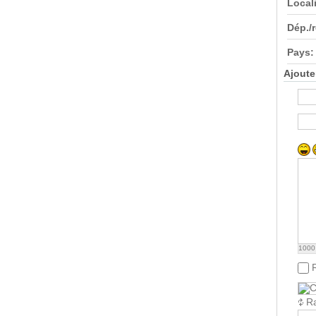
Locali
Dép./
Pays:
Ajoute
1000
Ra