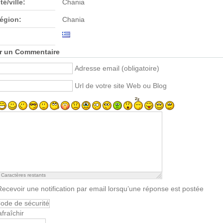
té/ville:
Chania
région:
Chania
r un Commentaire
Adresse email (obligatoire)
Url de votre site Web ou Blog
Caractères restants
Recevoir une notification par email lorsqu’une réponse est postée
fraîchir