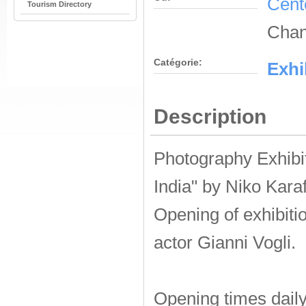
Cent
Tourism Directory
Chan
Catégorie:
Εxhi
Description
Photography Exhibit
India"
by Niko Karaf
Opening of exhibiti
actor Gianni Vogli.
Opening times daily