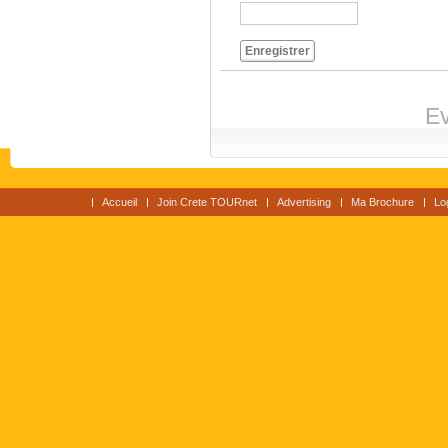
Enregistrer
Ev
Accueil
Join Crete TOURnet
Advertising
Ma Brochure
Lo