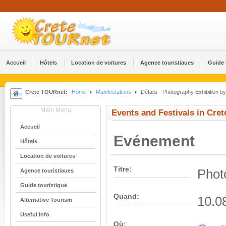
Accueil
Hôtels
Location de voitures
Agence touristiaues
Guide 
Crete TOURnet:
Home
Manifestations
Détails - Photography Exhibition b
Main Menu
Events and Festivals in Cret
Accueil
Evénement
Hôtels
Location de voitures
Titre:
Phot
Agence touristiaues
Guide touristique
Quand:
10.0
Alternative Tourism
Useful Info
Où: