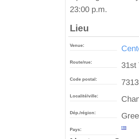
23:00 p.m.
Lieu
Venue:
Cent
Route/rue:
31st
Code postal:
7313
Localité/ville:
Chan
Dép./région:
Gree
Pays: