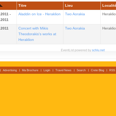
Titre
Lieu
Localité
.2011 -
Aladdin on Ice - Heraklion
Two Aorakia
Heraklio
.2011
.2011
Concert with Mikis
Two Aorakia
Heraklio
Theodorakis's works at
Heraklion
EventList powered by
schlu.net
Advertising
Ma Brochure
Login
Travel News
Search
Crete Blog
RSS 