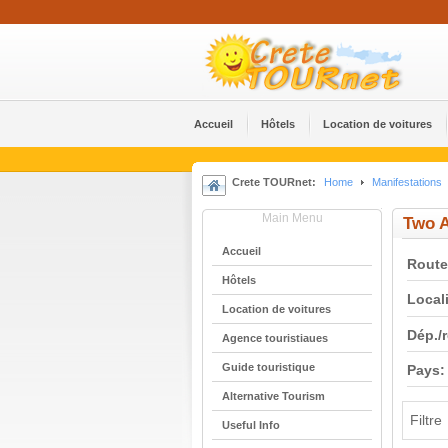
Accueil
Hôtels
Location de voitures
Crete TOURnet:
Home
Manifestations
Main Menu
Two A
Accueil
Route
Hôtels
Locali
Location de voitures
Dép./
Agence touristiaues
Guide touristique
Pays:
Alternative Tourism
Filtre
Useful Info