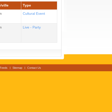
/ville
Type
n
Cultural Event
n
Live - Party
Feeds
Sitemap
Contact Us