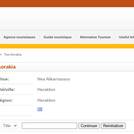
Agence touristiaues
Guide touristique
Alternative Tourism
Useful In
Two Aorakia
orakia
/rue:
Nea Alikarnassos
té/ville:
Heraklion
région:
Heraklion
Continuer
Reinitialiser