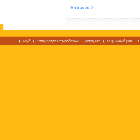
Επόμενο >
Αρχή
Καταχώρηση Επιχειρήσεων
Διαφήμιση
Το φυλλάδιό μου
L