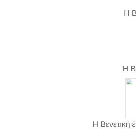
Η Β
Η Β
Η Βενετική 