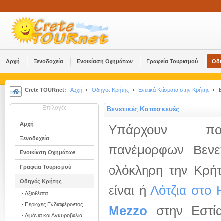
Αρχή
Ξενοδοχεία
Ενοικίαση Οχημάτων
Γραφεία Τουρισμού
Οδ
Crete TOURnet:
Αρχή
Οδηγός Κρήτης
Ενετικά Κτίσματα στην Κρήτης
Β
Επιλογές
Βενετικές Κατασκευές
Αρχή
Υπάρχουν πο
Ξενοδοχεία
πανέμορφων Βενετ
Ενοικίαση Οχημάτων
ολόκληρη την Κρήτη
Γραφεία Τουρισμού
Οδηγός Κρήτης
είναι ή
Λότζια στο 
Αξιοθέατα
Περιοχές Ενδιαφέροντος
Mezzo
στην Εστία
Λιμάνια και Αγκυροβόλια