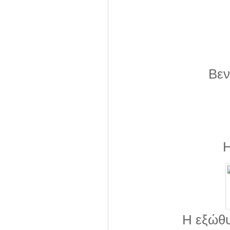
Βεν
Η
Η εξώθυ