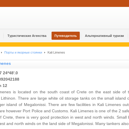
Туристические Агенства
Путеводитель
Альтернативный туризм
Порты и якорные стоянки
Kali Limenes
imenes
7 24*48'.0
892042188
h 12
imenes is located on the south coast of Crete on the east side of 
i Lithinon. There are large white oil storage tanks on the small island
ger island of Megalonissi. There are few facilities in Kali Limenes o
are however Port Police and Customs. Kali Limenes is one of the 2 saf
f Crete, there is very good protection in west and north winds. Small 
st and north winds on the land side of Megalonissi. Many tankers also 