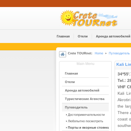
Главная
Отели
Аренда автомобилей
Crete TOURnet:
Home
Путеводитель
Main Menu
Kali L
Главная
34*55'.
Tel.
:
2
Отели
VHF C
Аренда автомобилей
Kali L
Туристические Агенства
Akrotir
the lar
Путеводитель
There 
Достопримечательности
coast o
Любопытно посмотреть
southwe
Порты и якорные стоянки