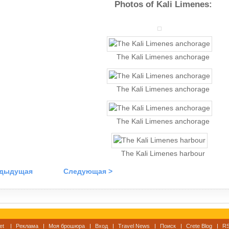
Photos of Kali Limenes:
The Kali Limenes anchorage
The Kali Limenes anchorage
The Kali Limenes anchorage
The Kali Limenes harbour
едыдущая
Следующая >
et
Реклама
Моя брошюра
Вход
Travel News
Поиск
Crete Blog
RS