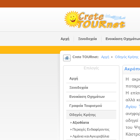
Αρχή
Ξενοδοχεία
Ενοικίαση Οχημάτω
Crete TOURnet:
Αρχή
Οδηγός Κρήτης
Επιλογές
Ακρόπο
Αρχή
Η ακρ
ποταμο
Ξενοδοχεία
Η επίσ
Ενοικίαση Οχημάτων
αλλά κ
Γραφεία Τουρισμού
Αγίου 
ανηφορ
Οδηγός Κρήτης
οδηγεί
Αξιοθέατα
του Ψη
Περιοχές Ενδιαφέροντος
Κάστρο
Λιμάνια και Αγκυροβόλια