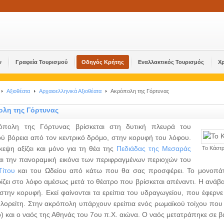
ν
Γραφεία Τουρισμού
Οδηγός Κρήτης
Εναλλακτικός Τουρισμός
Χ
Αξιοθέατα
Αρχαιοελληνικά Αξιοθέατα
Ακρόπολη της Γόρτυνας
λη της Γόρτυνας
όπολη της Γόρτυνας βρίσκεται στη δυτική πλευρά του
ύ βόρεια από τον κεντρικό δρόμο, στην κορυφή του λόφου.
κεψη αξίζει και μόνο για τη θέα της
Πεδιάδας της Μεσαράς
Το Κάστρ
αι την πανοραμική εικόνα των περιφραγμένων περιοχών του
Τίτου
και του Ωδείου από κάτω που θα σας προσφέρει. Το μονοπάτι
ίζει στο λόφο αμέσως μετά το θέατρο που βρίσκεται απέναντι. Η ανάβα
 στην κορυφή. Εκεί φαίνονται τα ερείπια του υδραγωγείου, που έφερνε
λορείτη. Στην ακρόπολη υπάρχουν ερείπια ενός ρωμαϊκού τοίχου που φ
) και ο ναός της Αθηνάς του 7ου π.Χ. αιώνα. Ο ναός μετατράπηκε σε βα