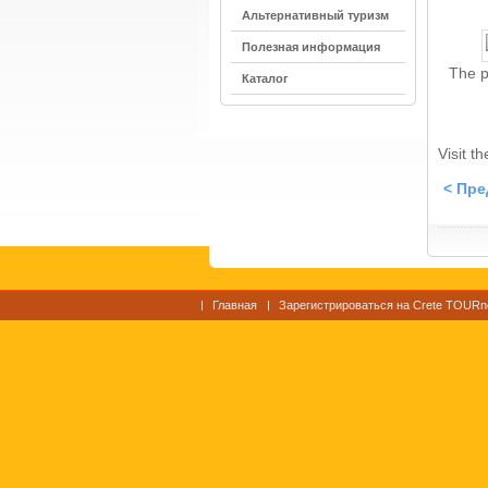
Альтернативный туризм
Полезная информация
The p
Каталог
Visit t
< Пр
Главная
Зарегистрироваться на Crete TOURn