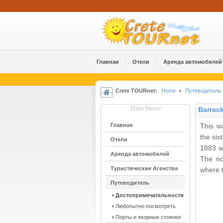
Главная
Отели
Аренда автомобилей
Crete TOURnet:
Home
Путеводитель
Main Menu
Barrack
Главная
This wa
the six
Отели
1883 w
Аренда автомобилей
The no
Туристические Агенства
where 
Путеводитель
Достопримечательности
Любопытно посмотреть
Порты и якорные стоянки