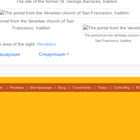
The site of the former St. George Barracks, Iraklion
ortal from the Venetian church of San
Francesco, Iraklion
The portal from the Venetian church 
San Francesco, Iraklion
he area of the sight:
Heraklion
едыдущая
Следующая >
et
Реклама
Моя брошюра
Вход
Travel News
Поиск
Crete Blog
RS