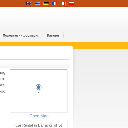
Полезная информация
Каталог
ing
s in
as.
ood
Open Map
Car Rental in Barracks of St