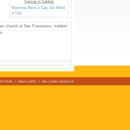
George in Iraklion
Kosmos Rent a Car
,
Go Rent
a Car
of
S Feeds
Карта сайта
Как с нами связаться