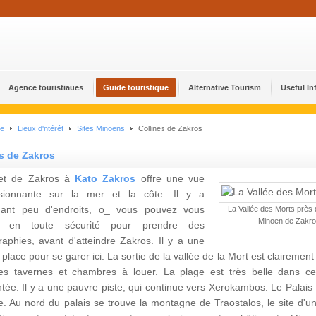
Agence touristiaues
Guide touristique
Alternative Tourism
Useful In
ue
Lieux d'ntérêt
Sites Minoens
Collines de Zakros
s de Zakros
jet de Zakros à
Kato Zakros
offre une vue
sionnante sur la mer et la côte. Il y a
ant peu d'endroits, o_ vous pouvez vous
La Vallée des Morts près d
Minoen de Zakr
er en toute sécurité pour prendre des
raphies, avant d'atteindre Zakros. Il y a une
place pour se garer ici. La sortie de la vallée de la Mort est clairement 
es tavernes et chambres à louer. La plage est très belle dans cet
tée. Il y a une pauvre piste, qui continue vers Xerokambos. Le Palai
ge. Au nord du palais se trouve la montagne de Traostalos, le site d