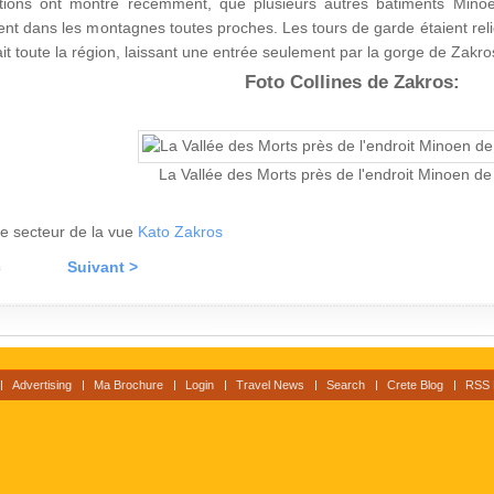
tions ont montré récemment, que plusieurs autres bâtiments Mino
ent dans les montagnes toutes proches. Les tours de garde étaient rel
it toute la région, laissant une entrée seulement par la gorge de Zakro
Foto Collines de Zakros:
La Vallée des Morts près de l'endroit Minoen d
 le secteur de la vue
Kato Zakros
c
Suivant >
Advertising
Ma Brochure
Login
Travel News
Search
Crete Blog
RSS 