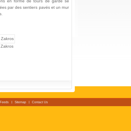
ens en forme de tours de garde se
iées par des sentiers pavés et un mur
s.
e Zakros
Feeds
Sitemap
Contact Us