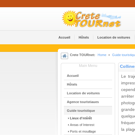
Accueil
Hôtels
Location de voitures
Crete TOURnet:
Home
Guide touristiq
Main Menu
Colline
Accueil
Le tra
impres
Hôtels
cepend
Location de voitures
arrêt
Agence touristiaues
photog
grande 
Guide touristique
quelqu
Lieux d'ntérêt
fréquen
Areas of Interest
la pla
Ports et mouillage