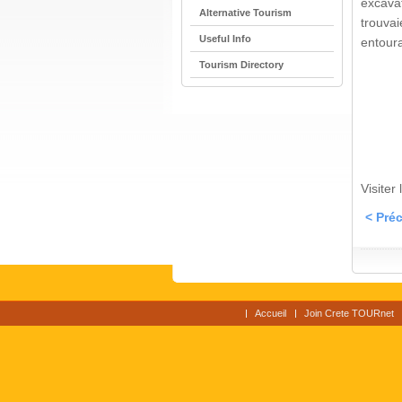
excava
Alternative Tourism
trouvai
Useful Info
entoura
Tourism Directory
Visiter
< Pré
Accueil
Join Crete TOURnet