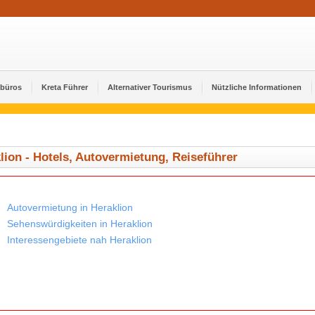
ebüros
Kreta Führer
Alternativer Tourismus
Nützliche Informationen
lion - Hotels, Autovermietung, Reiseführer
Autovermietung in Heraklion
Sehenswürdigkeiten in Heraklion
Interessengebiete nah Heraklion