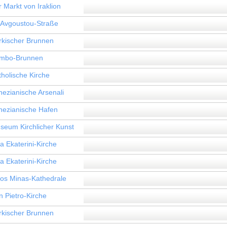
 Markt von Iraklion
 Avgoustou-Straße
rkischer Brunnen
mbo-Brunnen
tholische Kirche
nezianische Arsenali
nezianische Hafen
seum Kirchlicher Kunst
a Ekaterini-Kirche
a Ekaterini-Kirche
ios Minas-Kathedrale
n Pietro-Kirche
rkischer Brunnen