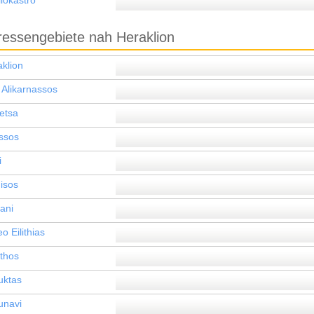
liokastro
ressengebiete nah Heraklion
klion
 Alikarnassos
etsa
ssos
i
isos
ani
eo Eilithias
ithos
uktas
unavi