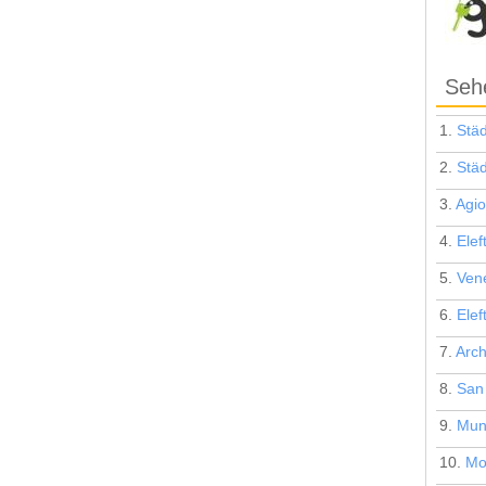
Sehe
1.
Stä
2.
Stä
3.
Agio
4.
Elef
5.
Ven
6.
Elef
7.
Arc
8.
San
9.
Muni
10.
Mo