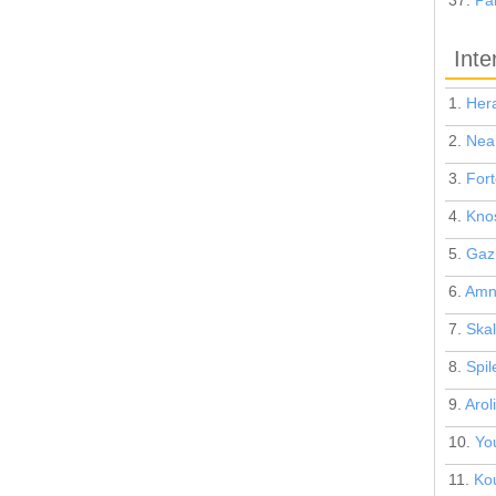
37.
Pa
Inte
1.
Hera
2.
Nea
3.
Fort
4.
Kno
5.
Gaz
6.
Amn
7.
Skal
8.
Spil
9.
Arol
10.
Yo
11.
Ko