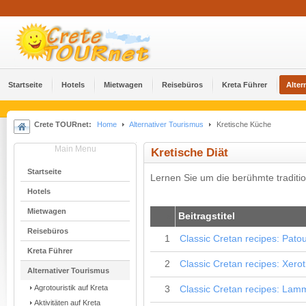
Startseite
Hotels
Mietwagen
Reisebüros
Kreta Führer
Alter
Crete TOURnet:
Home
Alternativer Tourismus
Kretische Küche
Main Menu
Kretische Diät
Startseite
Lernen Sie um die berühmte traditi
Hotels
Mietwagen
#
Beitragstitel
Reisebüros
1
Classic Cretan recipes: Pato
Kreta Führer
2
Classic Cretan recipes: Xero
Alternativer Tourismus
Agrotouristik auf Kreta
3
Classic Cretan recipes: Lamm
Aktivitäten auf Kreta