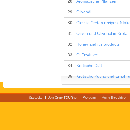
28
Aromatische Pflanzen
29
Olivenöl
30
Classic Cretan recipes: Ntak
31
Oliven und Olivenöl in Kreta
32
Honey and it's products
33
Öl Produkte
34
Kretische Diät
35
Kretische Küche und Ernähr
Startseite
Join Crete TOURnet
Werbung
Meine Broschüre