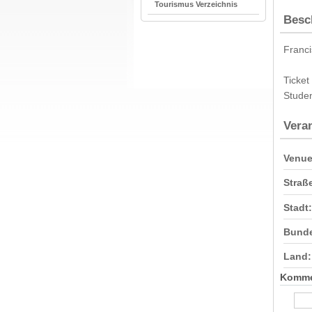
Tourismus Verzeichnis
Besc
Franci
Ticket
Studen
Vera
Venue
Straß
Stadt:
Bunde
Land:
Komme