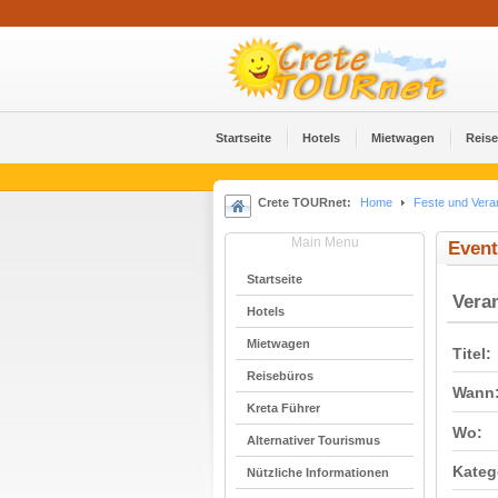
Startseite
Hotels
Mietwagen
Reis
Crete TOURnet:
Home
Feste und Vera
Main Menu
Event
Startseite
Vera
Hotels
Mietwagen
Titel:
Reisebüros
Wann
Kreta Führer
Wo:
Alternativer Tourismus
Kateg
Nützliche Informationen