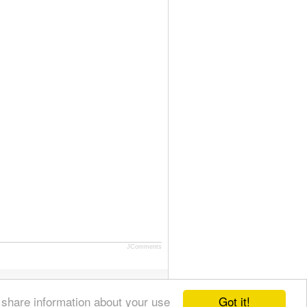
JComments
Got it!
 share information about your use