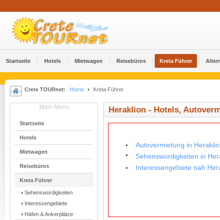
Startseite
Hotels
Mietwagen
Reisebüros
Kreta Führer
Alter
Crete TOURnet:
Home
Kreta Führer
Main Menu
Heraklion - Hotels, Autover
Startseite
Hotels
Autovermietung in Herakli
Mietwagen
Sehenswürdigkeiten in Her
Reisebüros
Interessengebiete nah Her
Kreta Führer
Sehenswürdigkeiten
Interessengebiete
Häfen & Ankerplätze