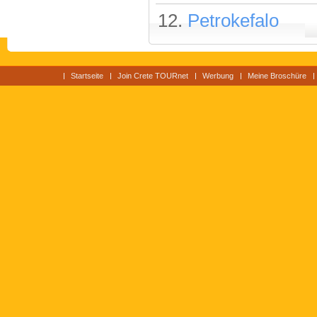
12.
Petrokefalo
Startseite
Join Crete TOURnet
Werbung
Meine Broschüre