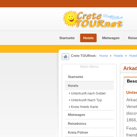
Startseite
Hotels
Mietwagen
Reis
Crete TOURnet:
Home
Hotels
Hotel
Main Menu
Arkad
Startseite
Besc
Hotels
Unter
Unterkunft nach Gebiet
Arkad
Unterkunft Nach Typ
Venet
Kreta Hotels Karte
disco
Mietwagen
1866,
Reisebüros
Featu
Kreta Führer
frien