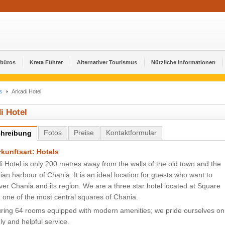
ebüros
Kreta Führer
Alternativer Tourismus
Nützliche Informationen
s
Arkadi Hotel
i Hotel
Fotos
Preise
Kontaktformular
hreibung
kunftsart: Hotels
i Hotel is only 200 metres away from the walls of the old town and the
ian harbour of Chania. It is an ideal location for guests who want to
ver Chania and its region. We are a three star hotel located at Square
 one of the most central squares of Chania.
ring 64 rooms equipped with modern amenities; we pride ourselves on
dly and helpful service.