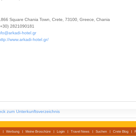
866 Square Chania Town, Crete, 73100, Greece, Chania
+30) 2821090181
nfo@arkadi-hotel.gr
http://www.arkadi-hotel.gr/
eck zum Unterkunftsverzeichnis
Werbung
Meine Broschüre
Login
Travel News
Suchen
Crete Blog