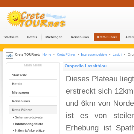
Startseite
Hotels
Mietwagen
Reisebüros
Kreta Führer
Alter
Crete TOURnet:
Home
Kreta Führer
Interessengebiete
Lasithi
Orop
Main Menu
Oropedio Lassithiou
Startseite
Dieses Plateau lieg
Hotels
erstreckt sich 12k
Mietwagen
und 6km von Nord
Reisebüros
Kreta Führer
ist es von steile
Sehenswürdigkeiten
Interessengebiete
Erhebung ist Spat
Häfen & Ankerplätze