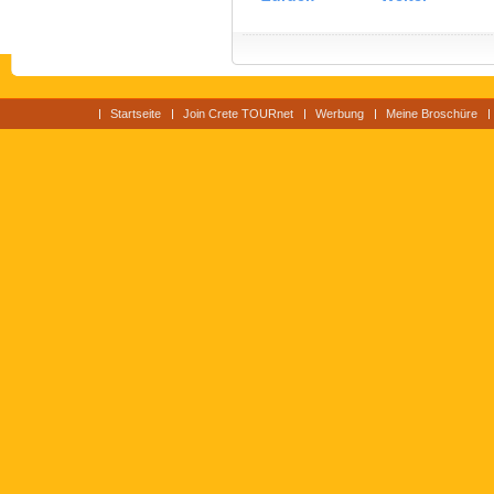
Startseite
Join Crete TOURnet
Werbung
Meine Broschüre