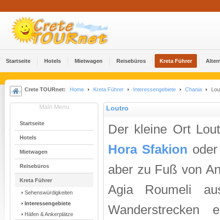
Startseite
Hotels
Mietwagen
Reisebüros
Kreta Führer
Alter
Crete TOURnet:
Home
Kreta Führer
Interessengebiete
Chania
Lou
Main Menu
Loutro
Startseite
Der kleine Ort Lout
Hotels
Hora Sfakion
ode
Mietwagen
aber zu Fuß von An
Reisebüros
Kreta Führer
Agia Roumeli au
Sehenswürdigkeiten
Interessengebiete
Wanderstrecken er
Häfen & Ankerplätze