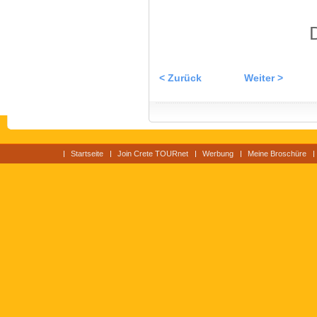
< Zurück
Weiter >
Startseite
Join Crete TOURnet
Werbung
Meine Broschüre