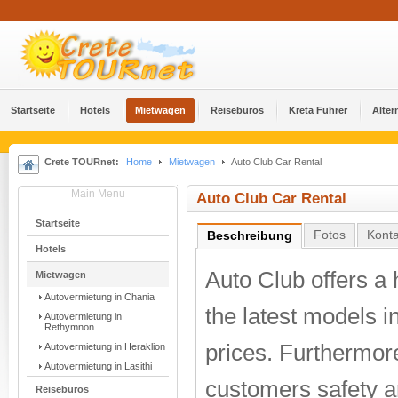
Startseite
Hotels
Mietwagen
Reisebüros
Kreta Führer
Alter
Crete TOURnet:
Home
Mietwagen
Auto Club Car Rental
Main Menu
Auto Club Car Rental
Startseite
Fotos
Konta
Beschreibung
Hotels
Auto Club offers a 
Mietwagen
Autovermietung in Chania
the latest models i
Autovermietung in
Rethymnon
prices. Furthermore
Autovermietung in Heraklion
Autovermietung in Lasithi
customers safety an
Reisebüros