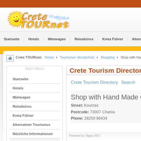
Startseite
Hotels
Mietwagen
Reisebüros
Kreta Führer
Alter
Crete TOURnet:
Home
Tourismus Verzeichnis
Shopping
Shop with H
Main Menu
Crete Tourism Directo
Startseite
Crete Tourism Directory
Search
Hotels
Shop with Hand Made 
Mietwagen
Street:
Kournas
Reisebüros
Postcode:
73007
Chania
Kreta Führer
Phone:
28250 96434
Alternativer Tourismus
Nützliche Informationen
Powered by
Sigsiu.NET