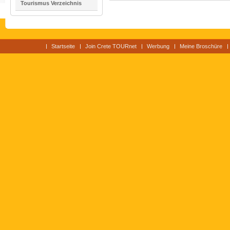
Tourismus Verzeichnis
Startseite
Join Crete TOURnet
Werbung
Meine Broschüre