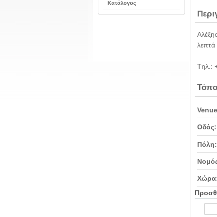
Κατάλογος
Περι
Αλέξης
λεπτά 
Tηλ.:
Τόπο
Venue
Οδός:
Πόλη:
Νομός
Χώρα
Προσθ