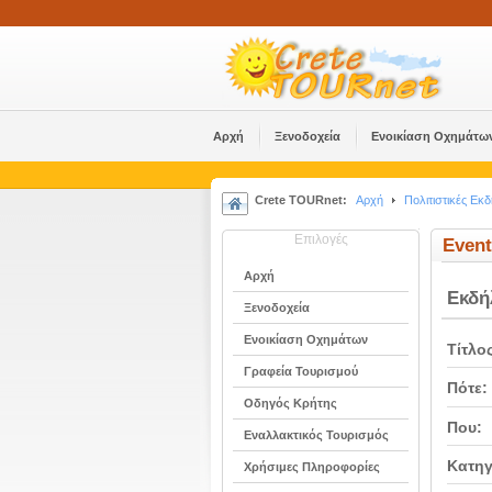
Αρχή
Ξενοδοχεία
Ενοικίαση Οχημάτω
Crete TOURnet:
Αρχή
Πολιτιστικές Εκ
Επιλογές
Event
Αρχή
Εκδ
Ξενοδοχεία
Ενοικίαση Οχημάτων
Τίτλο
Γραφεία Τουρισμού
Πότε:
Οδηγός Κρήτης
Που:
Εναλλακτικός Τουρισμός
Κατηγ
Χρήσιμες Πληροφορίες