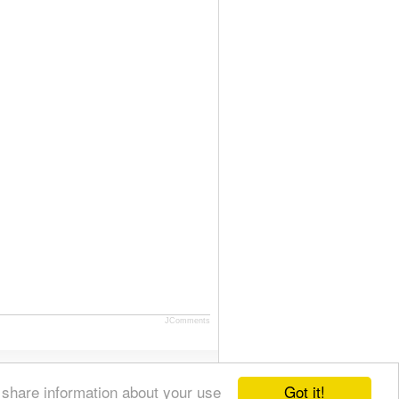
JComments
Got it!
 share information about your use