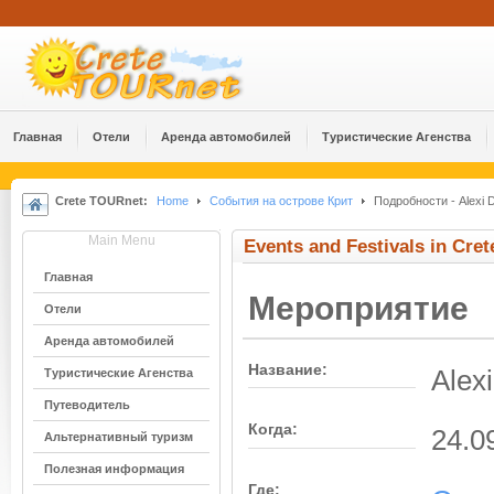
Главная
Отели
Аренда автомобилей
Туристические Агенства
Crete TOURnet:
Home
События на острове Крит
Подробности - Alexi D
Main Menu
Events and Festivals in Cret
Главная
Мероприятие
Отели
Аренда автомобилей
Название:
Alex
Туристические Агенства
Путеводитель
Когда:
24.0
Альтернативный туризм
Полезная информация
Где: